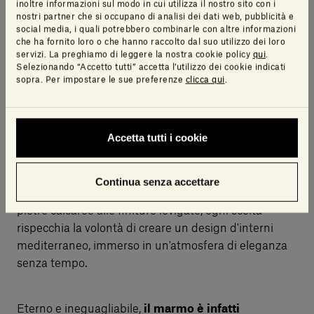
inoltre informazioni sul modo in cui utilizza il nostro sito con i
materiali utilizzati.
nostri partner che si occupano di analisi dei dati web, pubblicità e
I materiali naturali, quali il legno e il marmo
, ricchi
social media, i quali potrebbero combinarle con altre informazioni
di storia e di tradizioni, riflettono questa essenza,
che ha fornito loro o che hanno raccolto dal suo utilizzo dei loro
servizi. La preghiamo di leggere la nostra cookie policy
qui
.
unendo la naturalezza e l'eleganza in una perfetta
Selezionando “Accetto tutti” accetta l’utilizzo dei cookie indicati
armonia.
sopra. Per impostare le sue preferenze
clicca qui
.
Nei secoli, artisti e artigiani ne hanno tratto
ispirazione, imprimendo la loro firma unica su ogni
opera d'arte o struttura.
Accetta tutti i cookie
Utilizzare la pietra naturale significa quindi dare
Continua senza accettare
un tocco di autenticità e storicità
: dalle grezze
pietre calcaree alle finiture levigate, ogni scelta
rispecchia la volontà di creare un design d'interni
mediterraneo, immerso in un'atmosfera di eleganza
senza tempo.
Eterno e ineguagliabile,
il marmo è infatti