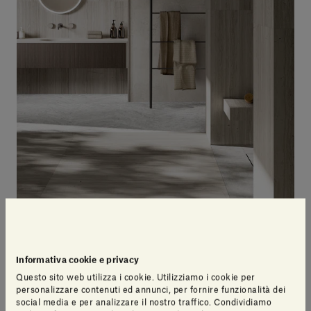
L'importanza dei materiali naturali
Informativa cookie e privacy
La magia del Mediterraneo ha sempre affascinato
Questo sito web utilizza i cookie. Utilizziamo i cookie per
per la sua
semplicità, eleganza e, al contempo,
personalizzare contenuti ed annunci, per fornire funzionalità dei
vivacità
: essa trova le sue radici nella selezione dei
social media e per analizzare il nostro traffico. Condividiamo