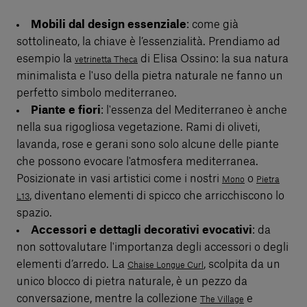
Mobili dal design essenziale
: come già
sottolineato, la chiave è l’essenzialità. Prendiamo ad
esempio la
di Elisa Ossino: la sua natura
vetrinetta Theca
minimalista e l'uso della pietra naturale ne fanno un
perfetto simbolo mediterraneo.
Piante e fiori
: l'essenza del Mediterraneo è anche
nella sua rigogliosa vegetazione. Rami di oliveti,
lavanda, rose e gerani sono solo alcune delle piante
che possono evocare l'atmosfera mediterranea.
Posizionate in vasi artistici come i nostri
o
Mono
Pietra
, diventano elementi di spicco che arricchiscono lo
L13
spazio.
Accessori e dettagli decorativi evocativi
: da
non sottovalutare l'importanza degli accessori o degli
elementi d’arredo. La
, scolpita da un
Chaise Longue Curl
unico blocco di pietra naturale, è un pezzo da
conversazione, mentre la collezione
e
The Village