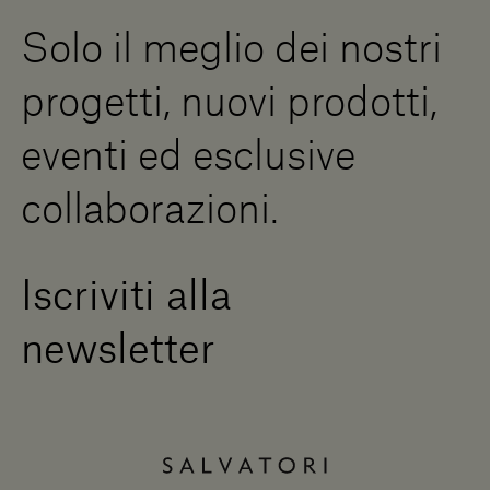
Risorse Digitali
Solo il meglio dei nostri
Diventa un rivenditore
Scrivici
progetti, nuovi prodotti,
Press Area
eventi ed esclusive
collaborazioni.
Iscriviti alla
newsletter