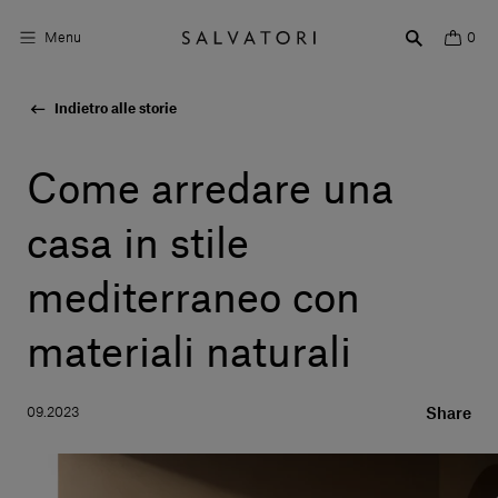
Menu
0
Indietro alle storie
Superfici
Arredo bagno
Come arredare una
Arredo casa
casa in stile
Ambienti
mediterraneo con
Shop the Look
materiali naturali
Storie di Design
09.2023
Share
Chi siamo
Vieni a trovarci