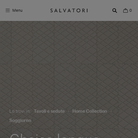
Menu
0
Superfici
Arredo bagno
Arredo casa
Ambienti
Shop the Look
Storie di Design
Lo trovi in:
Tavoli e sedute
-
Home Collection
-
Chi siamo
Soggiorno
Vieni a trovarci