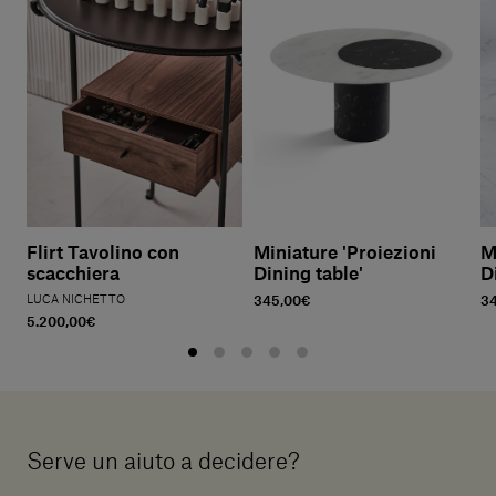
Flirt Tavolino con
Miniature 'Proiezioni
M
scacchiera
Dining table'
D
LUCA NICHETTO
345,00€
3
5.200,00€
Serve un aiuto a decidere?