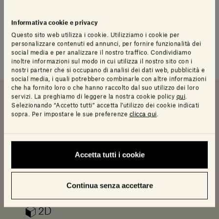
Informativa cookie e privacy
Chaise longue curl
Questo sito web utilizza i cookie. Utilizziamo i cookie per
personalizzare contenuti ed annunci, per fornire funzionalità dei
social media e per analizzare il nostro traffico. Condividiamo
L'ingegneria sposa la bellezza
inoltre informazioni sul modo in cui utilizza il nostro sito con i
nostri partner che si occupano di analisi dei dati web, pubblicità e
social media, i quali potrebbero combinarle con altre informazioni
che ha fornito loro o che hanno raccolto dal suo utilizzo dei loro
servizi. La preghiamo di leggere la nostra cookie policy
qui
.
Selezionando “Accetto tutti” accetta l’utilizzo dei cookie indicati
Downloads
Scheda e catalogo
Info prodotto
sopra. Per impostare le sue preferenze
clicca qui
.
Downloads
Accetta tutti i cookie
Log in to access a range of useful resources
designed to help your planning.
Continua senza accettare
2D