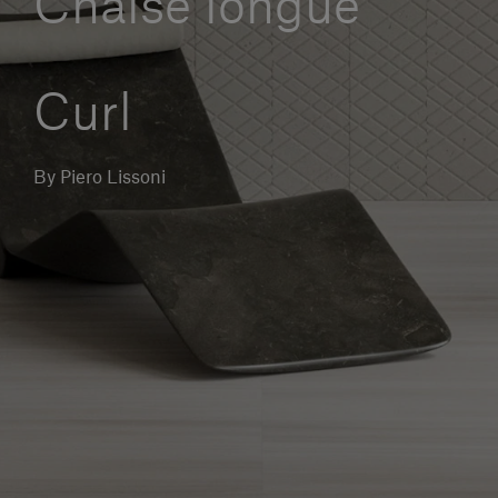
Chaise longue
Servizi al cliente
Curl
Accedi
By Piero Lissoni
Italiano
Contattaci