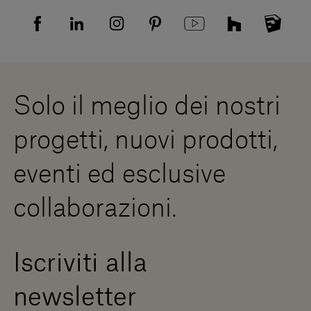
Domande frequenti
Informativa Privacy candidati
Mappa del sito
Informativa Privacy fornitori
Showrooms
Cookies
Lavora con noi
Whistleblowing
Downloads
Risorse Digitali
Solo il meglio dei nostri
Diventa un rivenditore
Scrivici
progetti, nuovi prodotti,
Press Area
eventi ed esclusive
collaborazioni.
Iscriviti alla
newsletter