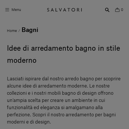
Menu
0
Bagni
Home
/
Superfici
Arredo bagno
Idee di arredamento bagno in stile
Arredo casa
moderno
Ambienti
Lasciati ispirare dal nostro arredo bagno per scoprire
Shop the Look
alcune idee di arredamento moderne. Le nostre
collezioni e i nostri mobili bagno di design offrono
Storie di Design
un'ampia scelta per creare un ambiente in cui
funzionalità ed eleganza si amalgamano alla
Chi siamo
perfezione. Scopri il nostro arredamento per bagni
Vieni a trovarci
moderni e di design.