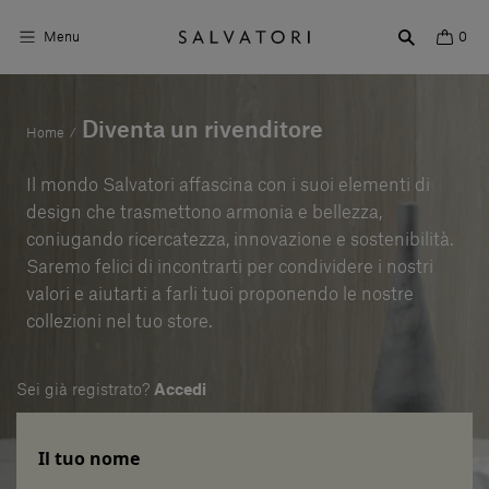
Menu
0
Superfici
Diventa un rivenditore
Home
/
Arredo bagno
Il mondo Salvatori affascina con i suoi elementi di
design che trasmettono armonia e bellezza,
Arredo casa
coniugando ricercatezza, innovazione e sostenibilità.
Saremo felici di incontrarti per condividere i nostri
Ambienti
valori e aiutarti a farli tuoi proponendo le nostre
Shop the Look
collezioni nel tuo store.
Storie di Design
Sei già registrato?
Accedi
Chi siamo
Il tuo nome
Vieni a trovarci