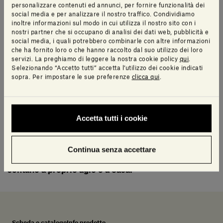
personalizzare contenuti ed annunci, per fornire funzionalità dei
settimana del design di Milano del 2010
. Una
social media e per analizzare il nostro traffico. Condividiamo
costruzione davvero iconica, che già allora mirava a
inoltre informazioni sul modo in cui utilizza il nostro sito con i
suscitare, nel cuore di chi la visitava, l’idea della casa
nostri partner che si occupano di analisi dei dati web, pubblicità e
social media, i quali potrebbero combinarle con altre informazioni
che ci appartiene sin dall’infanzia.
che ha fornito loro o che hanno raccolto dal suo utilizzo dei loro
servizi. La preghiamo di leggere la nostra cookie policy
qui
.
Selezionando “Accetto tutti” accetta l’utilizzo dei cookie indicati
Bellissima da sola, e ideale se affiancata a tutte le altre
sopra. Per impostare le sue preferenze
clicca qui
.
sculture che compongono The Village, House of Stone
è la perfetta idea regalo per ogni appassionato di
architettura e design.
Accetta tutti i cookie
“Quando decido di progettare un edificio, il mio
Continua senza accettare
scopo è sempre creare spazi in cui le persone si
sentano a proprio agio e a casa.”