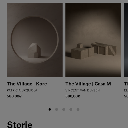
The Village | Kore
The Village | Casa M
T
PATRICIA URQUIOLA
VINCENT VAN DUYSEN
EL
580,00€
580,00€
5
Storie