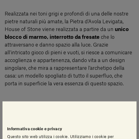
Realizzata nei toni grigi e profondi di una delle nostre
pietre naturali più amate, la Pietra d’Avola Levigata,
House of Stone viene realizzata a partire da un
unico
blocco di marmo, interrotto da fresate
che lo
attraversano e danno spazio alla luce. Grazie
all’intricato gioco di pieni e vuoti, si riesce a comunicare
accoglienza e appartenenza, dando vita a un design
singolare, che mira a rappresentare l’archetipo della
casa: un modello spogliato di tutto il superfluo, che
porta in superficie la vera essenza di questo spazio.
Il particolare design di House of Stone è un rimando
diretto a una delle grandi avventure che abbiamo
vissuto insieme nel corso della nostra collaborazione: le
sue linee riportano
in miniatura il design della grande
Informativa cookie e privacy
installazione
che realizzammo in occasione
della
Questo sito web utilizza i cookie. Utilizziamo i cookie per