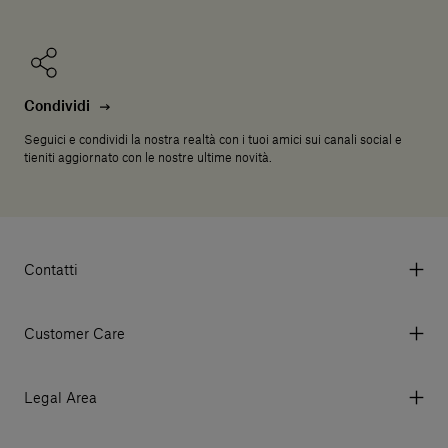
Condividi
Seguici e condividi la nostra realtà con i tuoi amici sui canali social e
tieniti aggiornato con le nostre ultime novità.
Contatti
Via Aurelia 395/E, 55047, Querceta LU Italy
Tel. +39 0584 769200 - P.IVA 01748630462
Customer Care
© 2026 Salvatori
My account
I miei ordini
Legal Area
Prezzi e Valute
Termini e condizioni d'uso
Metodi di pagamento