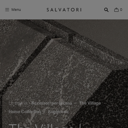
Menu
0
Superfici
Arredo bagno
Arredo casa
Ambienti
Shop the Look
Storie di Design
Lo trovi in:
Accessori per la casa
-
The Village
-
Chi siamo
Home Collection
-
Soggiorno
Vieni a trovarci