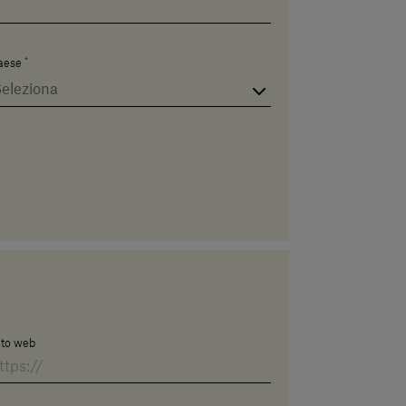
*
aese
ito web