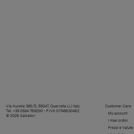
Via Aurelia 395/E, 55047, Querceta LU Italy
Customer Care:
Tel. +39 0584 769200 - P.IVA 01748630462
My account
© 2026 Salvatori
I miei ordini
Prezzi e Valute