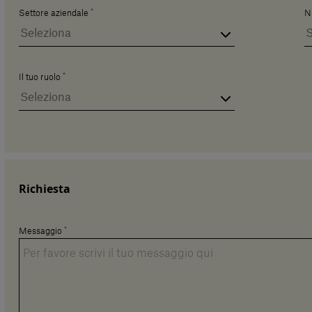
*
Settore aziendale
N
*
Il tuo ruolo
Richiesta
*
Messaggio