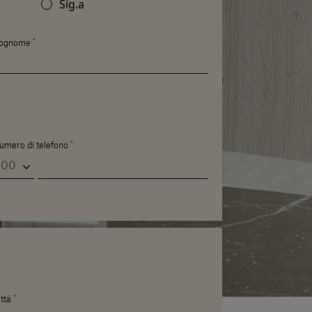
Sig.a
*
ognome
*
umero di telefono
*
ttà