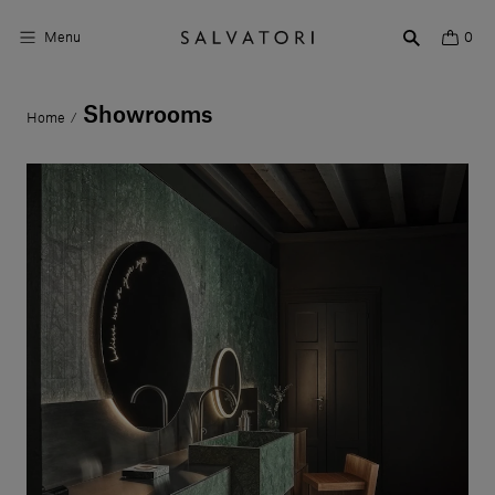
Menu
0
Showrooms
Home
/
Superfici
Arredo bagno
Arredo casa
Ambienti
Shop the Look
Storie di Design
Chi siamo
Vieni a trovarci