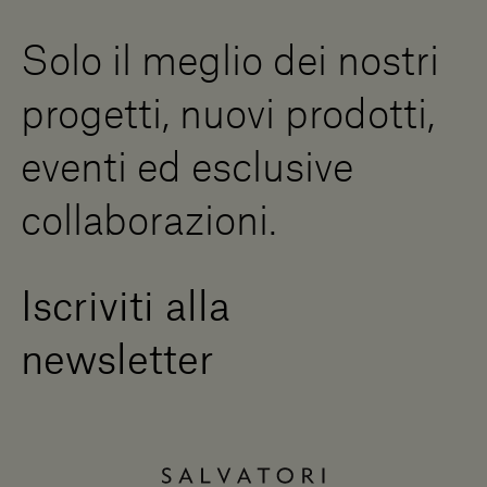
Downloads
Risorse Digitali
Solo il meglio dei nostri
Diventa un rivenditore
Scrivici
progetti, nuovi prodotti,
Press Area
eventi ed esclusive
collaborazioni.
Iscriviti alla
newsletter