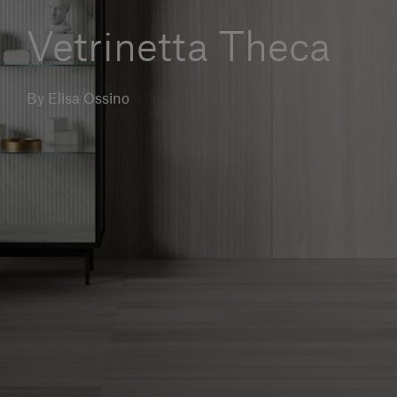
Servizi al cliente
Vetrinetta Theca
Accedi
By Elisa Ossino
Italiano
Contattaci