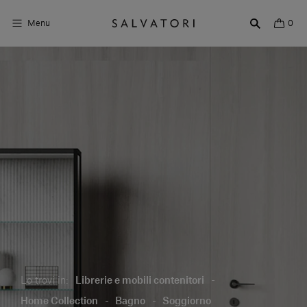
Menu
0
Superfici
Arredo bagno
Arredo casa
Ambienti
Shop the Look
Storie di Design
Chi siamo
Lo trovi in:
Librerie e mobili contenitori
-
Vieni a trovarci
Home Collection
-
Bagno
-
Soggiorno