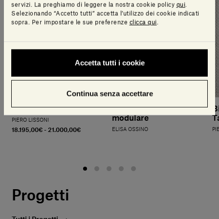
servizi. La preghiamo di leggere la nostra cookie policy
qui
.
Selezionando “Accetto tutti” accetta l’utilizzo dei cookie indicati
sopra. Per impostare le sue preferenze
clicca qui
.
Accetta tutti i cookie
Continua senza accettare
Libreria Colonnata
Nereo Cassetto
B
modulare
T
PIERO LISSONI
18.195,00€ - 21.000,00€
ELISA OSSINO
PI
Progetti