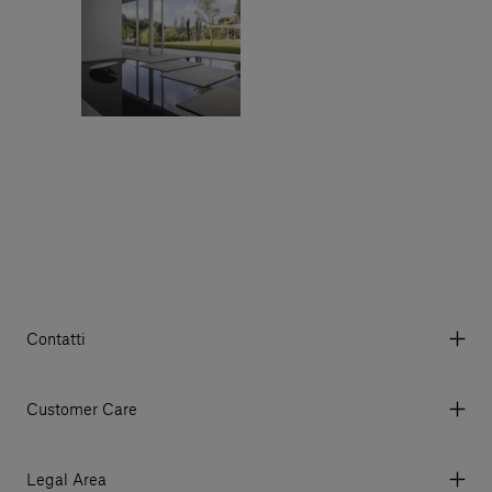
Contatti
Via Aurelia 395/E, 55047, Querceta LU Italy
Tel. +39 0584 769200 - P.IVA 01748630462
Customer Care
© 2026 Salvatori
My account
I miei ordini
Legal Area