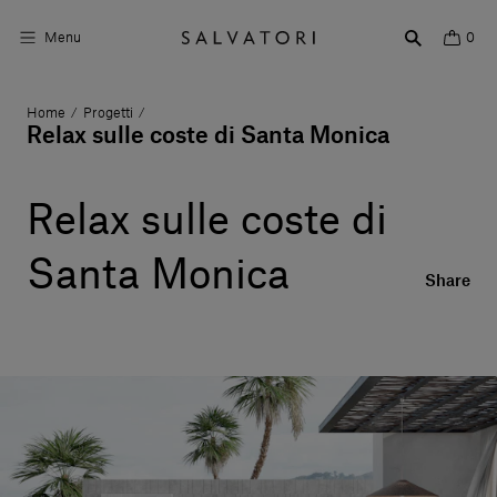
Menu
0
Home
Progetti
/
/
Superfici
Relax sulle coste di Santa Monica
Arredo bagno
Relax sulle coste di
Arredo casa
Santa Monica
Ambienti
Share
Shop the Look
Storie di Design
Chi siamo
Vieni a trovarci