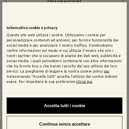
CREA UN ACCOUNT
Servizi al cliente
Contatti
Accedi
Informativa cookie e privacy
Via Aurelia 395/E, 55047, Querceta LU Italy
Questo sito web utilizza i cookie. Utilizziamo i cookie per
Tel. +39 0584 769200 - P.IVA 01748630462
personalizzare contenuti ed annunci, per fornire funzionalità dei
Customer Care
© 2026 Salvatori
social media e per analizzare il nostro traffico. Condividiamo
Italiano
inoltre informazioni sul modo in cui utilizza il nostro sito con i
My account
nostri partner che si occupano di analisi dei dati web, pubblicità e
Contattaci
I miei ordini
Legal Area
social media, i quali potrebbero combinarle con altre informazioni
che ha fornito loro o che hanno raccolto dal suo utilizzo dei loro
Prezzi e Valute
servizi. La preghiamo di leggere la nostra cookie policy
qui
.
Termini e condizioni d'uso
Metodi di pagamento
Selezionando “Accetto tutti” accetta l’utilizzo dei cookie indicati
Termini e condizioni di vendita
Spedizioni
sopra. Per impostare le sue preferenze
clicca qui
.
Spedizione:
- USD
Politica di Reso
Resi
Tutela della privacy
Domande frequenti
Informativa Privacy candidati
Mappa del sito
Accetta tutti i cookie
Informativa Privacy fornitori
Showrooms
Cookies
Lavora con noi
Whistleblowing
Downloads
Continua senza accettare