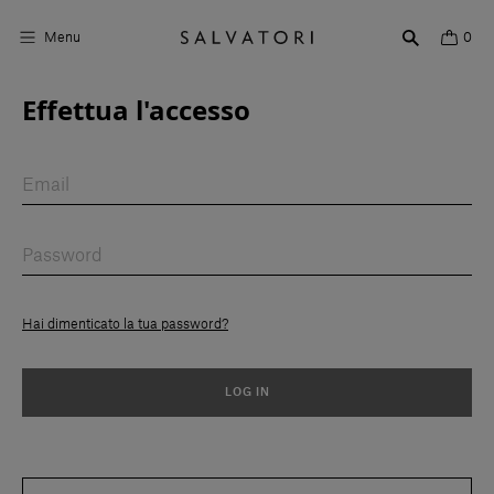
Menu
0
Effettua l'accesso
Superfici
Arredo bagno
Arredo casa
Ambienti
Shop the Look
Hai dimenticato la tua password?
Storie di Design
LOG IN
Chi siamo
Vieni a trovarci