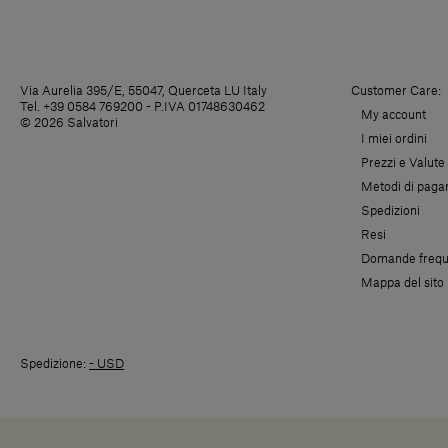
Via Aurelia 395/E, 55047, Querceta LU Italy
Customer Care:
Tel. +39 0584 769200 - P.IVA 01748630462
My account
© 2026 Salvatori
I miei ordini
Prezzi e Valute
Metodi di pag
Spedizioni
Resi
Domande frequ
Mappa del sito
Spedizione:
- USD