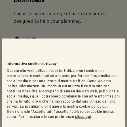
Downloads
Log in to access a range of useful resources
designed to help your planning.
Revit
Fact Sheet
Informativa cookie e privacy
Scheda di posa
Questo sito web utilizza i cookie. Utilizziamo i cookie per
personalizzare contenuti ed annunci, per fornire funzionalità dei
social media e per analizzare il nostro traffico. Condividiamo
Video installazione
inoltre informazioni sul modo in cui utilizza il nostro sito con i
nostri partner che si occupano di analisi dei dati web, pubblicità e
social media, i quali potrebbero combinarle con altre informazioni
Disegni Sketchup
che ha fornito loro o che hanno raccolto dal suo utilizzo dei loro
servizi. La preghiamo di leggere la nostra cookie policy
qui
.
Selezionando “Accetto tutti” accetta l’utilizzo dei cookie indicati
sopra. Per impostare le sue preferenze
clicca qui
.