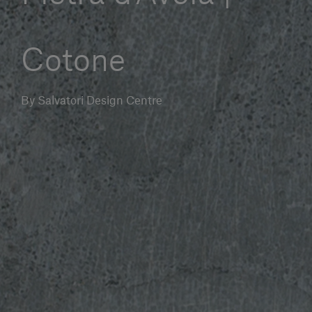
Servizi al cliente
Cotone
Accedi
By Salvatori Design Centre
Italiano
Contattaci