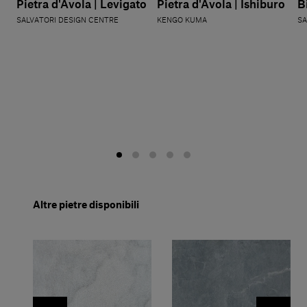
Pietra d'Avola | Levigato
Pietra d'Avola | Ishiburo
B
SALVATORI DESIGN CENTRE
KENGO KUMA
SA
Altre pietre disponibili