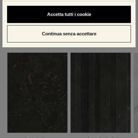
Suggerimenti di stile
Accetta tutti i cookie
Una selezione di articoli pensati per te dal nostro
Continua senza accettare
team di design