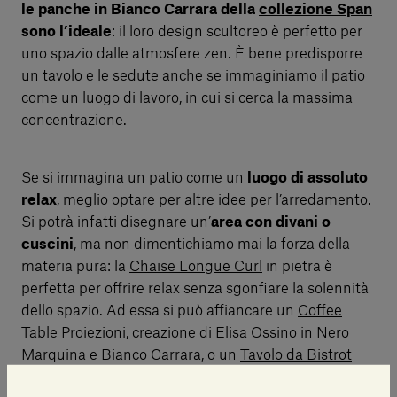
le panche in Bianco Carrara della
collezione Span
sono l’ideale
: il loro design scultoreo è perfetto per
uno spazio dalle atmosfere zen. È bene predisporre
un tavolo e le sedute anche se immaginiamo il patio
come un luogo di lavoro, in cui si cerca la massima
concentrazione.
Se si immagina un patio come un
luogo di assoluto
relax
, meglio optare per altre idee per l’arredamento.
Si potrà infatti disegnare un’
area con divani o
cuscini
, ma non dimentichiamo mai la forza della
materia pura: la
Chaise Longue Curl
in pietra è
perfetta per offrire relax senza sgonfiare la solennità
dello spazio. Ad essa si può affiancare un
Coffee
Table Proiezioni
, creazione di Elisa Ossino in Nero
Marquina e Bianco Carrara, o un
Tavolo da Bistrot
René
di Piero Lissoni, con un paio di eleganti sedie da