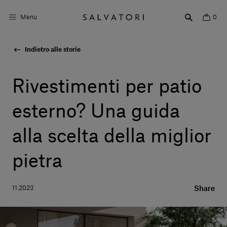
Menu
0
Indietro alle storie
Superfici
Arredo bagno
Rivestimenti per patio
Arredo casa
esterno? Una guida
Ambienti
alla scelta della miglior
Shop the Look
pietra
Storie di Design
11.2023
Share
Chi siamo
Vieni a trovarci