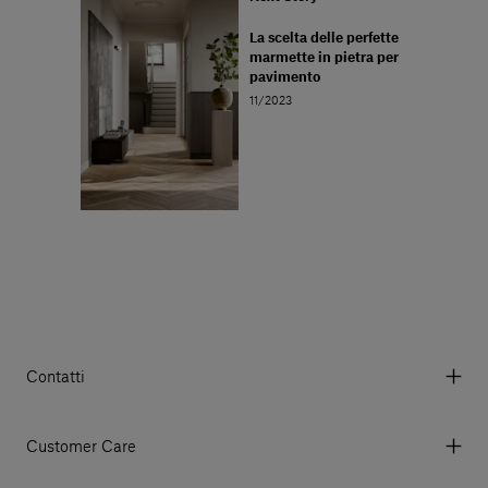
La scelta delle perfette
marmette in pietra per
pavimento
11/2023
Contatti
Via Aurelia 395/E, 55047, Querceta LU Italy
Tel. +39 0584 769200 - P.IVA 01748630462
Customer Care
© 2026 Salvatori