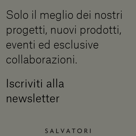
Risorse Digitali
Solo il meglio dei nostri
Diventa un rivenditore
Scrivici
progetti, nuovi prodotti,
Press Area
eventi ed esclusive
collaborazioni.
Iscriviti alla
newsletter