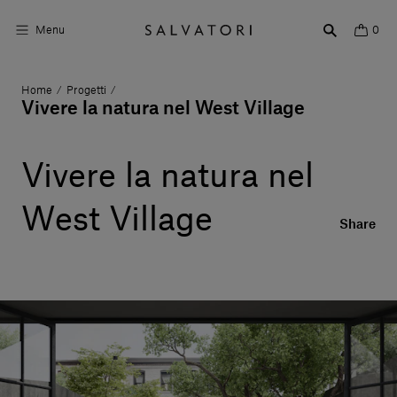
Menu
0
Home
Progetti
/
/
Superfici
Vivere la natura nel West Village
Arredo bagno
Vivere la natura nel
Arredo casa
West Village
Ambienti
Share
Shop the Look
Storie di Design
Chi siamo
Vieni a trovarci