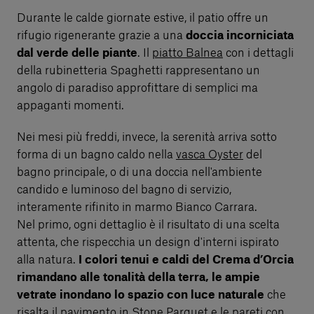
Durante le calde giornate estive, il patio offre un
rifugio rigenerante grazie a una
doccia incorniciata
dal verde delle piante
. Il
piatto Balnea
con i dettagli
della rubinetteria Spaghetti rappresentano un
angolo di paradiso approfittare di semplici ma
appaganti momenti.
Nei mesi più freddi, invece, la serenità arriva sotto
forma di un bagno caldo nella
vasca Oyster
del
bagno principale, o di una doccia nell'ambiente
candido e luminoso del bagno di servizio,
interamente rifinito in marmo Bianco Carrara.
Nel primo, ogni dettaglio è il risultato di una scelta
attenta, che rispecchia un design d'interni ispirato
alla natura.
I colori tenui e caldi del Crema d’Orcia
rimandano alle tonalità della terra, le ampie
vetrate inondano lo spazio con luce naturale
che
risalta il pavimento in
Stone Parquet
e le pareti con