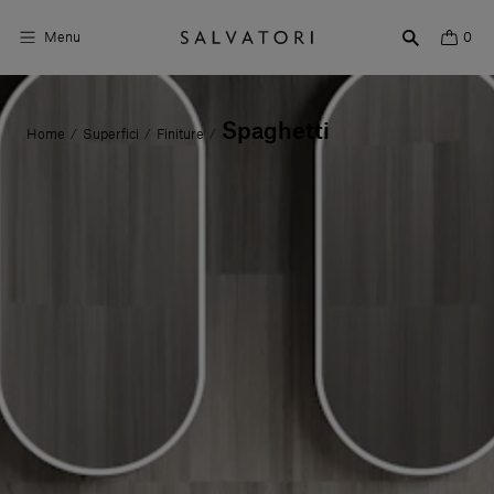
Menu
0
Superfici
Spaghetti
Home
Superfici
Finiture
/
/
/
Arredo bagno
Arredo casa
Ambienti
Shop the Look
Storie di Design
Chi siamo
Vieni a trovarci