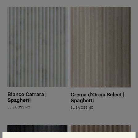
Bianco Carrara |
Crema d'Orcia Select |
Spaghetti
Spaghetti
ELISA OSSINO
ELISA OSSINO