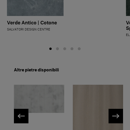
V
Verde Antico | Cotone
S
SALVATORI DESIGN CENTRE
EL
Altre pietre disponibili