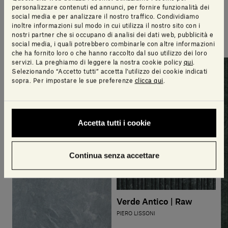
personalizzare contenuti ed annunci, per fornire funzionalità dei
social media e per analizzare il nostro traffico. Condividiamo
Una selezione di articoli pensati per te dal nostro
inoltre informazioni sul modo in cui utilizza il nostro sito con i
team di design
nostri partner che si occupano di analisi dei dati web, pubblicità e
social media, i quali potrebbero combinarle con altre informazioni
che ha fornito loro o che hanno raccolto dal suo utilizzo dei loro
servizi. La preghiamo di leggere la nostra cookie policy
qui
.
Selezionando “Accetto tutti” accetta l’utilizzo dei cookie indicati
sopra. Per impostare le sue preferenze
clicca qui
.
Accetta tutti i cookie
Continua senza accettare
Verde Antico | Raw
PIERO LISSONI