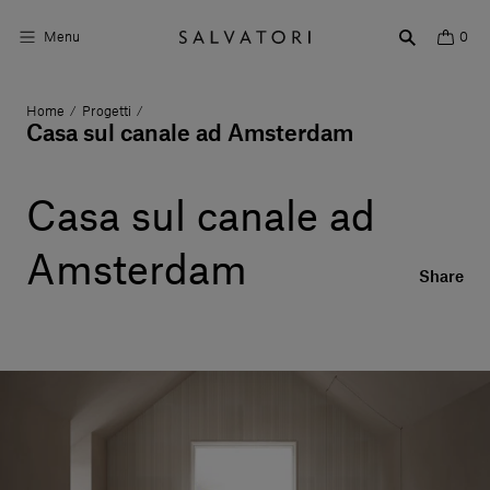
Menu
0
Home
Progetti
/
/
Superfici
Casa sul canale ad Amsterdam
Arredo bagno
Casa sul canale ad
Arredo casa
Amsterdam
Ambienti
Share
Shop the Look
Storie di Design
Chi siamo
Vieni a trovarci