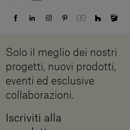
Resi
Tutela della privacy
Domande frequenti
Informativa Privacy candidati
Mappa del sito
Informativa Privacy fornitori
Showrooms
Cookies
Lavora con noi
Whistleblowing
Downloads
Risorse Digitali
Solo il meglio dei nostri
Diventa un rivenditore
Scrivici
progetti, nuovi prodotti,
Press Area
eventi ed esclusive
collaborazioni.
Iscriviti alla