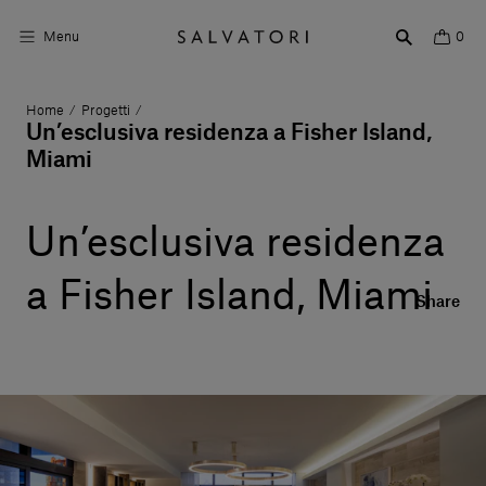
Menu
0
Home
Progetti
/
/
Superfici
Un’esclusiva residenza a Fisher Island,
Miami
Arredo bagno
Arredo casa
Un’esclusiva residenza
Ambienti
a Fisher Island, Miami
Share
Shop the Look
Storie di Design
Chi siamo
Vieni a trovarci