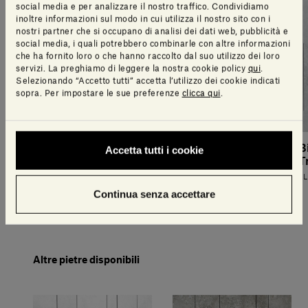
social media e per analizzare il nostro traffico. Condividiamo
inoltre informazioni sul modo in cui utilizza il nostro sito con i
nostri partner che si occupano di analisi dei dati web, pubblicità e
social media, i quali potrebbero combinarle con altre informazioni
che ha fornito loro o che hanno raccolto dal suo utilizzo dei loro
servizi. La preghiamo di leggere la nostra cookie policy
qui
.
Selezionando “Accetto tutti” accetta l’utilizzo dei cookie indicati
sopra. Per impostare le sue preferenze
clicca qui
.
Gris du Marais® | Tratti
Pietra d'Avola Cotone |
B
Accetta tutti i cookie
Tratti
T
ELISA OSSINO
ELISA OSSINO
EL
Continua senza accettare
Altre pietre disponibili