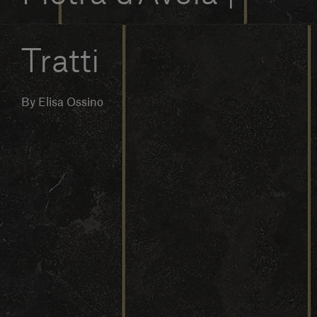
Servizi al cliente
Tratti
Accedi
By Elisa Ossino
Italiano
Contattaci