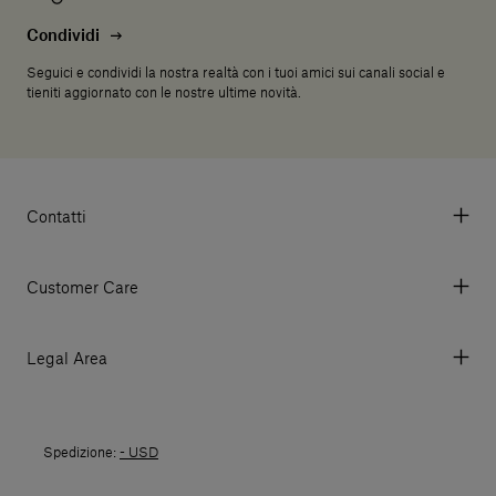
Condividi
Seguici e condividi la nostra realtà con i tuoi amici sui canali social e
tieniti aggiornato con le nostre ultime novità.
Contatti
Via Aurelia 395/E, 55047, Querceta LU Italy
Tel. +39 0584 769200 - P.IVA 01748630462
Customer Care
© 2026 Salvatori
My account
I miei ordini
Legal Area
Prezzi e Valute
Termini e condizioni d'uso
Metodi di pagamento
Termini e condizioni di vendita
Spedizioni
Spedizione:
- USD
Politica di Reso
Resi
Tutela della privacy
Domande frequenti