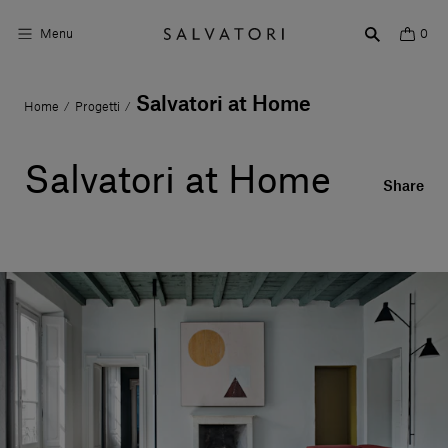
Menu
0
Salvatori at Home
Home
Progetti
/
/
Superfici
Arredo bagno
Salvatori at Home
Share
Arredo casa
Ambienti
Shop the Look
Storie di Design
Chi siamo
Vieni a trovarci