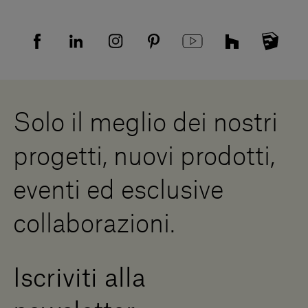
Resi
Tutela della privacy
Domande frequenti
Informativa Privacy candidati
Mappa del sito
Informativa Privacy fornitori
Showrooms
Cookies
Lavora con noi
Whistleblowing
Downloads
Risorse Digitali
Solo il meglio dei nostri
Diventa un rivenditore
Scrivici
progetti, nuovi prodotti,
Press Area
eventi ed esclusive
collaborazioni.
Iscriviti alla