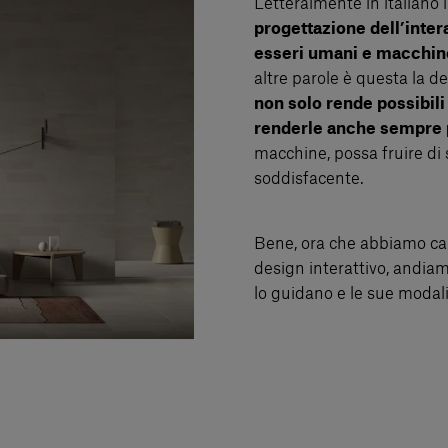
Letteralmente in italiano 
progettazione dell’inter
esseri umani e macchin
altre parole è questa la de
non solo rende possibil
renderle anche sempre 
macchine, possa fruire di 
soddisfacente.
Bene, ora che abbiamo cap
design interattivo, andiam
lo guidano e le sue modali