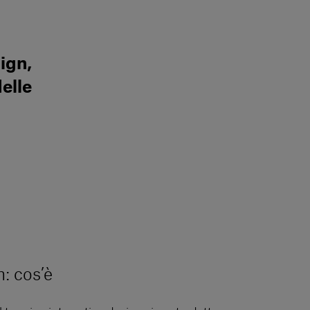
ign,
elle
n: cos’è