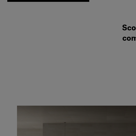
Sco
com