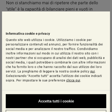
Non ci stanchiamo mai di ripetere che parte dello
“stile” è la capacità di bilanciare pieni e vuoti in
maniera armonica. Questo principio è tanto più
rilevante in caso di mobili di grandi dimensioni, come
le librerie. Non è necessario riempire fino all’ultimo
Informativa cookie e privacy
millimetro ogni ripiano, anzi,
l’ambiente potrebbe
Questo sito web utilizza i cookie. Utilizziamo i cookie per
risultare più bilanciato alternando i libri con
personalizzare contenuti ed annunci, per fornire funzionalità dei
piccola oggettistica di qualità che crei dei vuoti
social media e per analizzare il nostro traffico. Condividiamo
artistici
.
inoltre informazioni sul modo in cui utilizza il nostro sito con i
nostri partner che si occupano di analisi dei dati web, pubblicità e
social media, i quali potrebbero combinarle con altre informazioni
che ha fornito loro o che hanno raccolto dal suo utilizzo dei loro
Spazio a
fermalibri d’autore, cornici preziose e
servizi. La preghiamo di leggere la nostra cookie policy
qui
.
fotografie, piccole opere di arte e design, o
Selezionando “Accetto tutti” accetta l’utilizzo dei cookie indicati
sopra. Per impostare le sue preferenze
clicca qui
.
diffusori di fragranze
. Se ciascuna sezione della
libreria presenta un tema specifico, ci si può
cimentare in giochi di riferimenti e allusioni. Il ripiano
dedicato all’arte può accogliere complementi come
Accetta tutti i cookie
Omaggio a Morandi
, che presentano dei palesi