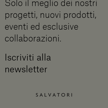
Solo il meglio dei nostri
Diventa un rivenditore
Scrivici
progetti, nuovi prodotti,
Press Area
eventi ed esclusive
collaborazioni.
Iscriviti alla
newsletter