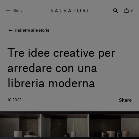
Menu
0
Indietro alle storie
Superfici
Arredo bagno
Tre idee creative per
Arredo casa
arredare con una
Ambienti
libreria moderna
Shop the Look
10.2022
Share
Storie di Design
Chi siamo
Vieni a trovarci