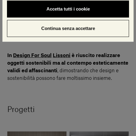
alternative e sostenibili perché, “una volta che tagli
Accetta tutti i cookie
una montagna non ce ne sarà una seconda uguale,
una volta tagliata quella ci sarà una montagna
Continua senza accettare
tagliata e quindi è morale e sacrosanto recuperare il
materiale e non buttarlo via”.
In
Design For Soul
Lissoni
è riuscito realizzare
oggetti sostenibili ma al contempo esteticamente
validi ed affascinanti
, dimostrando che design e
sostenibilità possono fare moltissimo insieme.
Progetti