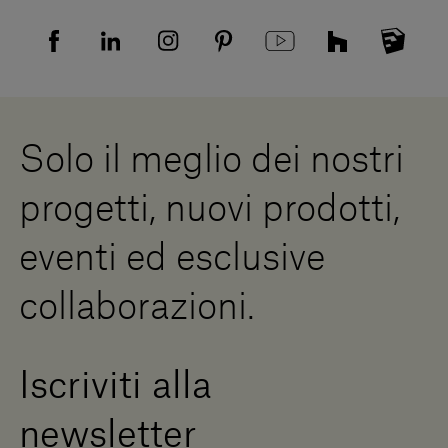
Tutela della privacy
Domande frequenti
Informativa Privacy candidati
Mappa del sito
Informativa Privacy fornitori
Showrooms
Cookies
Lavora con noi
Whistleblowing
Downloads
Risorse Digitali
Solo il meglio dei nostri
Diventa un rivenditore
Scrivici
progetti, nuovi prodotti,
Press Area
eventi ed esclusive
collaborazioni.
Iscriviti alla
newsletter