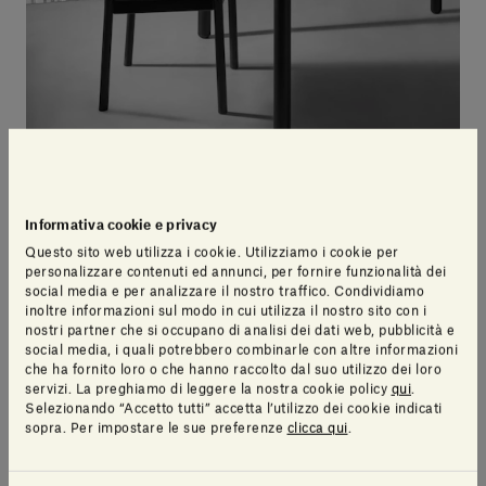
La pietra naturale, poi, si sposa perfettamente al
Informativa cookie e privacy
progetto dal momento che, citando le parole di
Questo sito web utilizza i cookie. Utilizziamo i cookie per
Lissoni
, “l’anima di questo materiale ogni volta può
personalizzare contenuti ed annunci, per fornire funzionalità dei
social media e per analizzare il nostro traffico. Condividiamo
essere riconosciuta semplicemente perché magari ne
inoltre informazioni sul modo in cui utilizza il nostro sito con i
faccio un tavolo, ed un secondo tavolo uguale non ci
nostri partner che si occupano di analisi dei dati web, pubblicità e
social media, i quali potrebbero combinarle con altre informazioni
sarà”.
che ha fornito loro o che hanno raccolto dal suo utilizzo dei loro
servizi. La preghiamo di leggere la nostra cookie policy
qui
.
Selezionando “Accetto tutti” accetta l’utilizzo dei cookie indicati
Sia la pietra che il cibo sono risorse naturali ed il loro
sopra. Per impostare le sue preferenze
clicca qui
.
spreco è qualcosa da osteggiare, modificando i
paradigmi di pensiero e trovando soluzioni