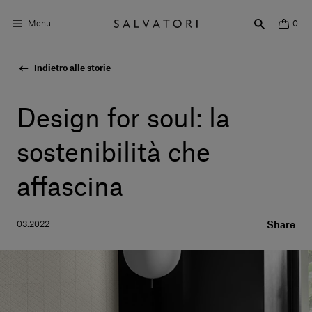
Menu
0
Indietro alle storie
Superfici
Arredo bagno
Design for soul: la
Arredo casa
sostenibilità che
Ambienti
affascina
Shop the Look
03.2022
Share
Storie di Design
Chi siamo
Vieni a trovarci