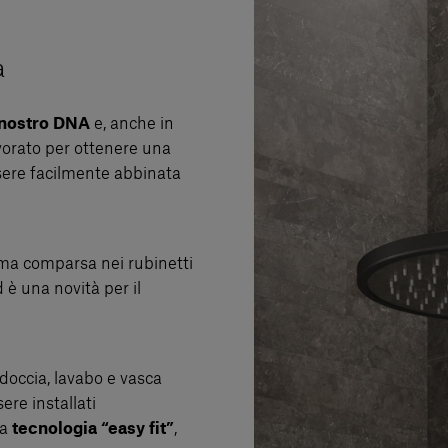
a
l nostro DNA
e, anche in
avorato per ottenere una
sere facilmente abbinata
prima comparsa nei rubinetti
 è una novità per il
 doccia, lavabo e vasca
ere installati
la
tecnologia “easy fit”
,