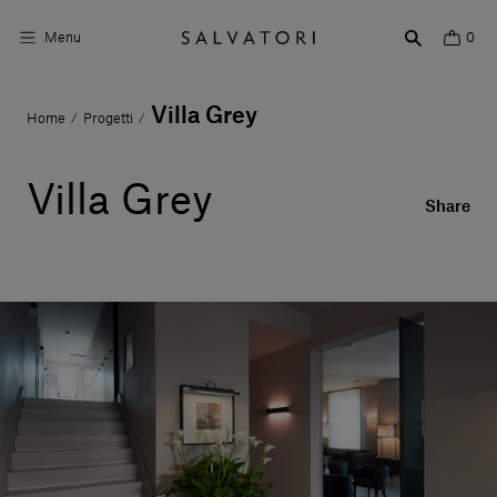
Menu
0
Villa Grey
Home
Progetti
/
/
Superfici
Arredo bagno
Villa Grey
Share
Arredo casa
Ambienti
Shop the Look
Storie di Design
Chi siamo
Vieni a trovarci