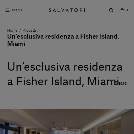
Menu
0
Home
Progetti
/
/
Superfici
Un’esclusiva residenza a Fisher Island,
Miami
Arredo bagno
Arredo casa
Un’esclusiva residenza
Ambienti
a Fisher Island, Miami
Share
Shop the Look
Storie di Design
Chi siamo
Vieni a trovarci