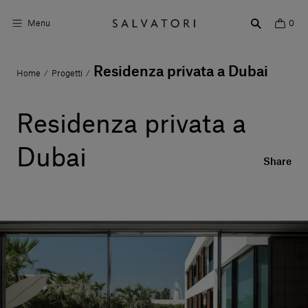
Menu
0
Residenza privata a Dubai
Home
Progetti
/
/
Superfici
Arredo bagno
Residenza privata a
Arredo casa
Dubai
Share
Ambienti
Shop the Look
Storie di Design
Chi siamo
Vieni a trovarci