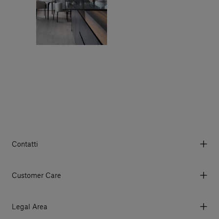
Contatti
Via Aurelia 395/E, 55047, Querceta LU Italy
Tel. +39 0584 769200 - P.IVA 01748630462
Customer Care
© 2026 Salvatori
My account
I miei ordini
Legal Area
Prezzi e Valute