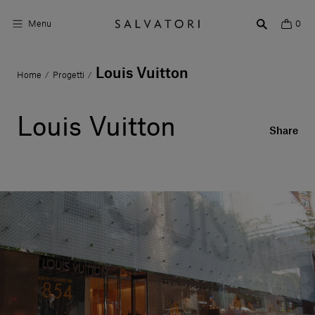
Menu
0
Louis Vuitton
Home
Progetti
/
/
Superfici
Arredo bagno
Louis Vuitton
Share
Arredo casa
Ambienti
Shop the Look
Storie di Design
Chi siamo
Vieni a trovarci