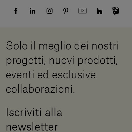
Domande frequenti
Informativa Privacy candidati
Mappa del sito
Informativa Privacy fornitori
Showrooms
Cookies
Lavora con noi
Whistleblowing
Downloads
Risorse Digitali
Solo il meglio dei nostri
Diventa un rivenditore
Scrivici
progetti, nuovi prodotti,
Press Area
eventi ed esclusive
collaborazioni.
Iscriviti alla
newsletter