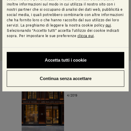
inoltre informazioni sul modo in cui utilizza il nostro sito con i
nostri partner che si occupano di analisi dei dati web, pubblicità e
social media, i quali potrebbero combinarle con altre informazioni
Silk Georgette® | Bamboo
che ha fornito loro o che hanno raccolto dal suo utilizzo dei loro
by Salvatori Design Centre
servizi. La preghiamo di leggere la nostra cookie policy
qui
.
Selezionando “Accetto tutti” accetta l’utilizzo dei cookie indicati
IVA inclusa
sopra. Per impostare le sue preferenze
clicca qui
.
Accetta tutti i cookie
Continua senza accettare
Progetto successivo
Maison Moynat Parigi
4/2019