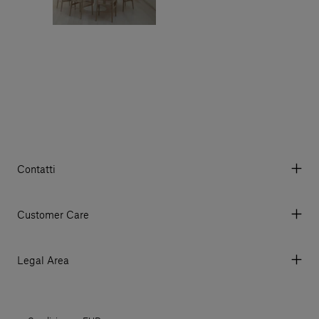
Contatti
Via Aurelia 395/E, 55047, Querceta LU Italy
Tel. +39 0584 769200 - P.IVA 01748630462
Customer Care
© 2026 Salvatori
My account
I miei ordini
Legal Area
Prezzi e Valute
Termini e condizioni d'uso
Metodi di pagamento
Termini e condizioni di vendita
Spedizioni