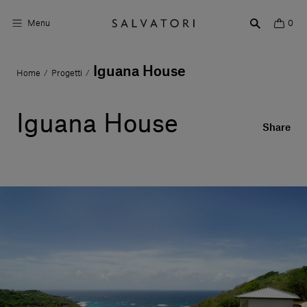
Menu
0
Iguana House
Home
Progetti
/
/
Superfici
Arredo bagno
Iguana House
Share
Arredo casa
Ambienti
Shop the Look
Storie di Design
Chi siamo
Vieni a trovarci