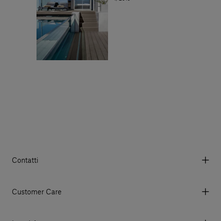
Contatti
Via Aurelia 395/E, 55047, Querceta LU Italy
Tel. +39 0584 769200 - P.IVA 01748630462
Customer Care
© 2026 Salvatori
My account