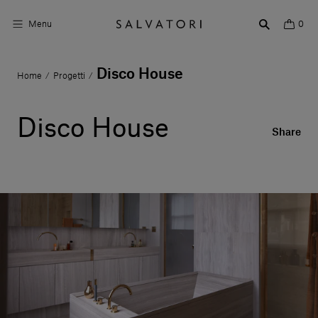
Menu
0
Disco House
Home
Progetti
/
/
Superfici
Arredo bagno
Disco House
Share
Arredo casa
Ambienti
Shop the Look
Storie di Design
Chi siamo
Vieni a trovarci