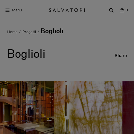
Menu
0
Boglioli
Home
Progetti
/
/
Superfici
Arredo bagno
Boglioli
Share
Arredo casa
Ambienti
Shop the Look
Storie di Design
Chi siamo
Vieni a trovarci