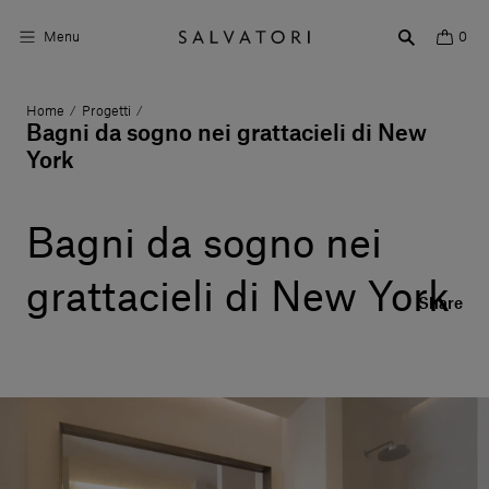
Menu
0
Home
Progetti
/
/
Superfici
Bagni da sogno nei grattacieli di New
York
Arredo bagno
Arredo casa
Bagni da sogno nei
Ambienti
grattacieli di New York
Share
Shop the Look
Storie di Design
Chi siamo
Vieni a trovarci