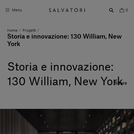
Menu
0
Home
Progetti
/
/
Superfici
Storia e innovazione: 130 William, New
York
Arredo bagno
Arredo casa
Storia e innovazione:
Ambienti
130 William, New York
Share
Shop the Look
Storie di Design
Chi siamo
Vieni a trovarci