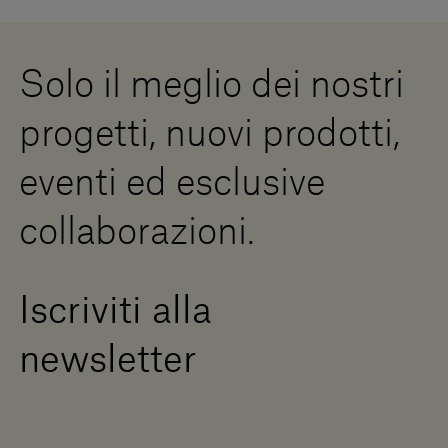
Lavora con noi
Whistleblowing
Downloads
Risorse Digitali
Solo il meglio dei nostri
Diventa un rivenditore
Scrivici
progetti, nuovi prodotti,
Press Area
eventi ed esclusive
collaborazioni.
Iscriviti alla
newsletter