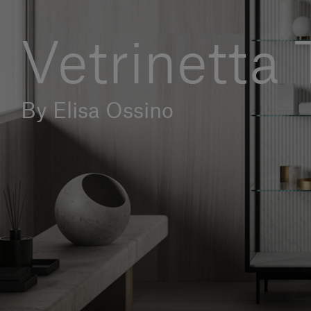
Vetrinetta
By Elisa Ossino