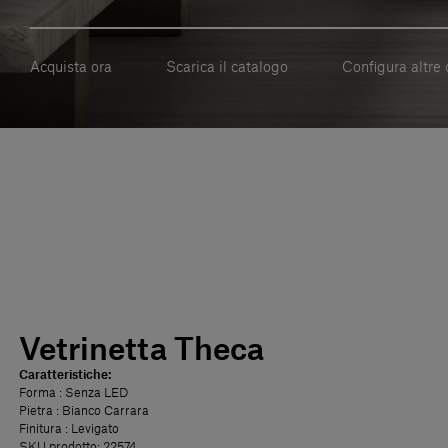
Acquista ora
Scarica il catalogo
Configura altre 
Vetrinetta Theca
Caratteristiche:
Forma
: Senza LED
Pietra
: Bianco Carrara
Finitura
: Levigato
SKU prodotto: 22574