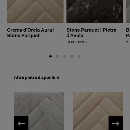
Crema d'Orcia Aura |
Stone Parquet | Pietra
B
Stone Parquet
d'Avola
P
PIERO LISSONI
PI
Altre pietre disponibili