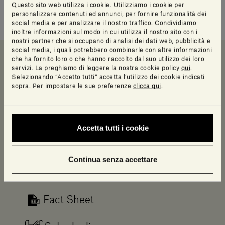
Questo sito web utilizza i cookie. Utilizziamo i cookie per
personalizzare contenuti ed annunci, per fornire funzionalità dei
social media e per analizzare il nostro traffico. Condividiamo
inoltre informazioni sul modo in cui utilizza il nostro sito con i
nostri partner che si occupano di analisi dei dati web, pubblicità e
social media, i quali potrebbero combinarle con altre informazioni
che ha fornito loro o che hanno raccolto dal suo utilizzo dei loro
servizi. La preghiamo di leggere la nostra cookie policy
qui
.
Downloads
Scheda e catalogo
Info prodotto
Selezionando “Accetto tutti” accetta l’utilizzo dei cookie indicati
sopra. Per impostare le sue preferenze
clicca qui
.
Downloads
Accetta tutti i cookie
Log in to access a range of useful resources
designed to help your planning.
Continua senza accettare
Revit
Fact Sheet