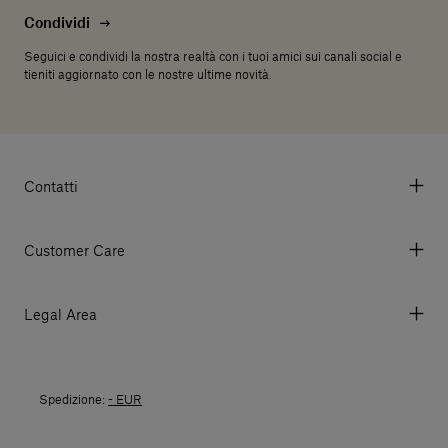
Condividi
Seguici e condividi la nostra realtà con i tuoi amici sui canali social e
tieniti aggiornato con le nostre ultime novità.
Contatti
Via Aurelia 395/E, 55047, Querceta LU Italy
Tel. +39 0584 769200 - P.IVA 01748630462
Customer Care
© 2026 Salvatori
My account
I miei ordini
Legal Area
Prezzi e Valute
Termini e condizioni d'uso
Metodi di pagamento
Termini e condizioni di vendita
Spedizioni
Spedizione:
- EUR
Politica di Reso
Resi
Tutela della privacy
Domande frequenti