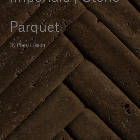
Servizi al cliente
Parquet
Accedi
By Piero Lissoni
Italiano
Contattaci