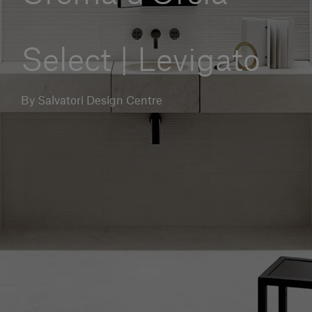
Servizi al cliente
Select | Levigato
Accedi
By Salvatori Design Centre
Italiano
Contattaci