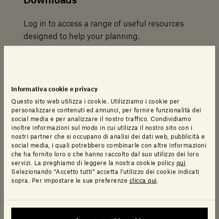
Downloads
Log in to access a range of useful resources
designed to help your planning.
3D
Revit
Informativa cookie e privacy
Questo sito web utilizza i cookie. Utilizziamo i cookie per
personalizzare contenuti ed annunci, per fornire funzionalità dei
Fact Sheet
social media e per analizzare il nostro traffico. Condividiamo
inoltre informazioni sul modo in cui utilizza il nostro sito con i
nostri partner che si occupano di analisi dei dati web, pubblicità e
Scheda di posa
social media, i quali potrebbero combinarle con altre informazioni
che ha fornito loro o che hanno raccolto dal suo utilizzo dei loro
servizi. La preghiamo di leggere la nostra cookie policy
qui
.
Disegni Sketchup
Selezionando “Accetto tutti” accetta l’utilizzo dei cookie indicati
sopra. Per impostare le sue preferenze
clicca qui
.
Video installazione