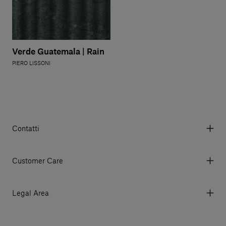
Verde Guatemala | Rain
PIERO LISSONI
Contatti
Via Aurelia 395/E, 55047, Querceta LU Italy
Tel. +39 0584 769200 - P.IVA 01748630462
Customer Care
© 2026 Salvatori
My account
I miei ordini
Legal Area
Prezzi e Valute
Termini e condizioni d'uso
Metodi di pagamento
Termini e condizioni di vendita