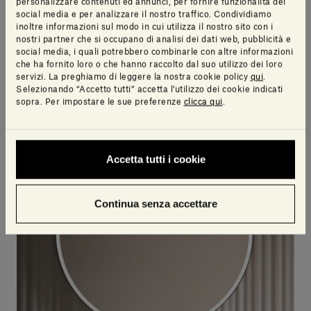
personalizzare contenuti ed annunci, per fornire funzionalità dei
Pietra d'Avola | Rain
Placido Paradiso | Rain
social media e per analizzare il nostro traffico. Condividiamo
inoltre informazioni sul modo in cui utilizza il nostro sito con i
PIERO LISSONI
PIERO LISSONI
nostri partner che si occupano di analisi dei dati web, pubblicità e
social media, i quali potrebbero combinarle con altre informazioni
che ha fornito loro o che hanno raccolto dal suo utilizzo dei loro
servizi. La preghiamo di leggere la nostra cookie policy
qui
.
Selezionando “Accetto tutti” accetta l’utilizzo dei cookie indicati
sopra. Per impostare le sue preferenze
clicca qui
.
Accetta tutti i cookie
Continua senza accettare