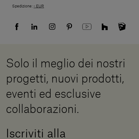
Spedizioni
Spedizione:
- EUR
Politica di Reso
Resi
Tutela della privacy
Domande frequenti
Informativa Privacy candidati
Mappa del sito
Informativa Privacy fornitori
Showrooms
Cookies
Lavora con noi
Whistleblowing
Downloads
Risorse Digitali
Solo il meglio dei nostri
Diventa un rivenditore
Scrivici
progetti, nuovi prodotti,
Press Area
eventi ed esclusive
collaborazioni.
Iscriviti alla