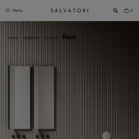
Menu
0
Superfici
Rain
Home
Superfici
Finiture
/
/
/
Arredo bagno
Arredo casa
Ambienti
Shop the Look
Storie di Design
Chi siamo
Vieni a trovarci