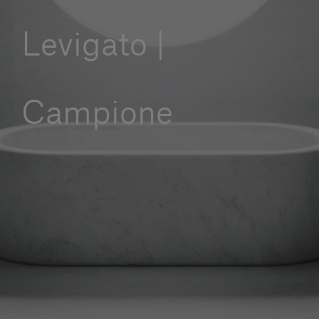
Servizi al cliente
Levigato |
Accedi
Campione
Italiano
Contattaci