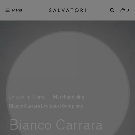
Menu
0
Superfici
Arredo bagno
Arredo casa
Ambienti
Shop the Look
Lo trovi in:
Home
-
Merchandising
-
Storie di Design
Bianco Carrara Levigato | Campione
Chi siamo
Bianco Carrara
Vieni a trovarci