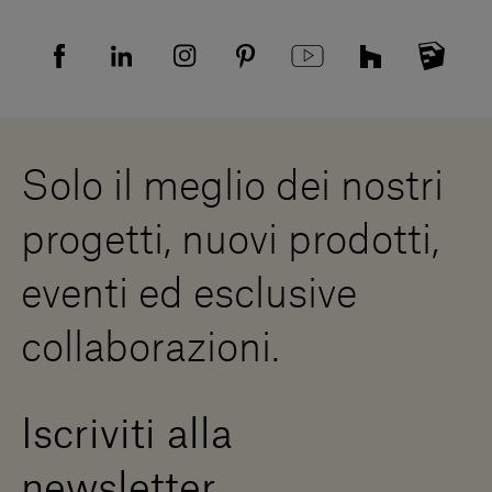
Tutela della privacy
Domande frequenti
Informativa Privacy candidati
Mappa del sito
Informativa Privacy fornitori
Showrooms
Cookies
Lavora con noi
Whistleblowing
Downloads
Risorse Digitali
Solo il meglio dei nostri
Diventa un rivenditore
Scrivici
progetti, nuovi prodotti,
Press Area
eventi ed esclusive
collaborazioni.
Iscriviti alla
newsletter