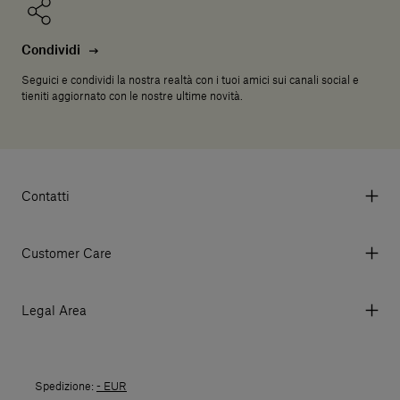
Condividi
Seguici e condividi la nostra realtà con i tuoi amici sui canali social e
tieniti aggiornato con le nostre ultime novità.
Contatti
Via Aurelia 395/E, 55047, Querceta LU Italy
Tel. +39 0584 769200 - P.IVA 01748630462
Customer Care
© 2026 Salvatori
My account
I miei ordini
Legal Area
Prezzi e Valute
Termini e condizioni d'uso
Metodi di pagamento
Termini e condizioni di vendita
Spedizioni
Spedizione:
- EUR
Politica di Reso
Resi