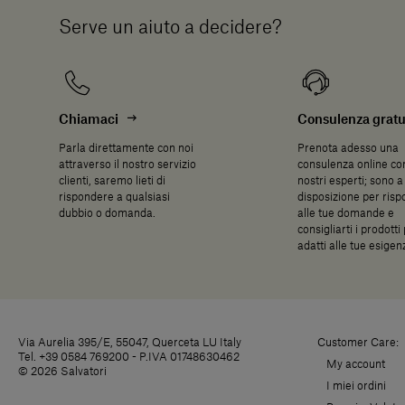
Serve un aiuto a decidere?
Chiamaci
Consulenza gratu
Parla direttamente con noi
Prenota adesso una
attraverso il nostro servizio
consulenza online con
clienti, saremo lieti di
nostri esperti; sono a
rispondere a qualsiasi
disposizione per ris
dubbio o domanda.
alle tue domande e
consigliarti i prodotti 
adatti alle tue esigen
Via Aurelia 395/E, 55047, Querceta LU Italy
Customer Care:
Tel. +39 0584 769200 - P.IVA 01748630462
My account
© 2026 Salvatori
I miei ordini