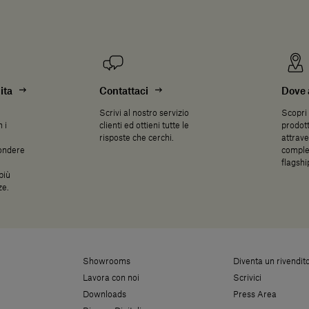
ita
Contattaci
Dove 
Scrivi al nostro servizio
Scopri 
 i
clienti ed ottieni tutte le
prodott
risposte che cerchi.
attrave
pondere
complet
flagsh
più
ze.
Showrooms
Diventa un rivendit
Lavora con noi
Scrivici
Downloads
Press Area