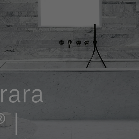
rara
 |