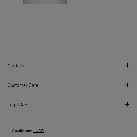
Contatti
Via Aurelia 395/E, 55047, Querceta LU Italy
Tel. +39 0584 769200 - P.IVA 01748630462
Customer Care
© 2026 Salvatori
My account
I miei ordini
Legal Area
Prezzi e Valute
Termini e condizioni d'uso
Metodi di pagamento
Termini e condizioni di vendita
Spedizioni
Spedizione:
- USD
Politica di Reso
Resi