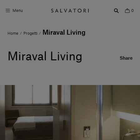
Menu
0
Miraval Living
Home
Progetti
/
/
Superfici
Arredo bagno
Miraval Living
Share
Arredo casa
Ambienti
Shop the Look
Storie di Design
Chi siamo
Vieni a trovarci