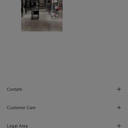
Contatti
Via Aurelia 395/E, 55047, Querceta LU Italy
Tel. +39 0584 769200 - P.IVA 01748630462
Customer Care
© 2026 Salvatori
My account
I miei ordini
Legal Area