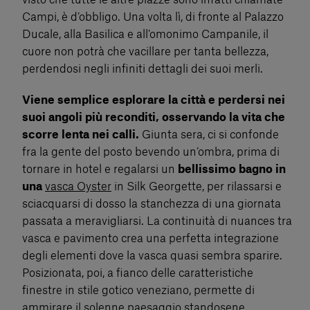
visto che tutte le altre piazze sono infatti chiamate
Campi, è d’obbligo. Una volta lì, di fronte al Palazzo
Ducale, alla Basilica e all’omonimo Campanile, il
cuore non potrà che vacillare per tanta bellezza,
perdendosi negli infiniti dettagli dei suoi merli.
Viene semplice esplorare la città e perdersi nei
suoi angoli più reconditi, osservando la vita che
scorre lenta nei calli.
Giunta sera, ci si confonde
fra la gente del posto bevendo un’ombra, prima di
tornare in hotel e regalarsi un
bellissimo bagno in
una
vasca Oyster
in Silk Georgette, per rilassarsi e
sciacquarsi di dosso la stanchezza di una giornata
passata a meravigliarsi. La continuità di nuances tra
vasca e pavimento crea una perfetta integrazione
degli elementi dove la vasca quasi sembra sparire.
Posizionata, poi, a fianco delle caratteristiche
finestre in stile gotico veneziano, permette di
ammirare il solenne paesaggio standosene