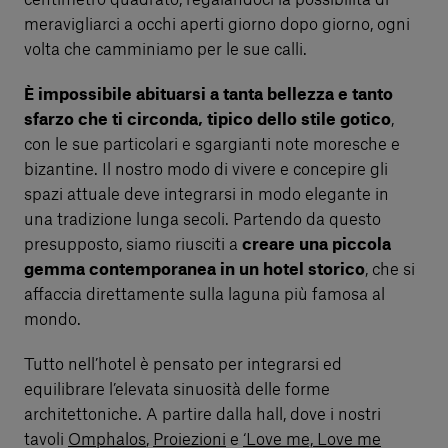
centimetro quadrato, regalandoci la possibilità di
meravigliarci a occhi aperti giorno dopo giorno, ogni
volta che camminiamo per le sue calli.
È impossibile abituarsi a tanta bellezza e tanto
sfarzo che ti circonda, tipico dello stile gotico
,
con le sue particolari e sgargianti note moresche e
bizantine. Il nostro modo di vivere e concepire gli
spazi attuale deve integrarsi in modo elegante in
una tradizione lunga secoli. Partendo da questo
presupposto, siamo riusciti a
creare una piccola
gemma contemporanea in un hotel storico
, che si
affaccia direttamente sulla laguna più famosa al
mondo.
Tutto nell’hotel è pensato per integrarsi ed
equilibrare l’elevata sinuosità delle forme
architettoniche. A partire dalla hall, dove i nostri
tavoli
Omphalos
,
Proiezioni
e
‘Love me, Love me