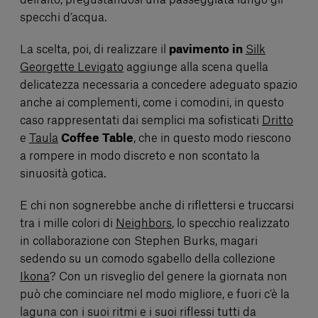
dell’alto, pregustandosi una passeggiata lungo gli
specchi d’acqua.
La scelta, poi, di realizzare il
pavimento in
Silk
Georgette Levigato
aggiunge alla scena quella
delicatezza necessaria a concedere adeguato spazio
anche ai complementi, come i comodini, in questo
caso rappresentati dai semplici ma sofisticati
Dritto
e
Taula
Coffee Table
, che in questo modo riescono
a rompere in modo discreto e non scontato la
sinuosità gotica.
E chi non sognerebbe anche di riflettersi e truccarsi
tra i mille colori di
Neighbors
, lo specchio realizzato
in collaborazione con Stephen Burks, magari
sedendo su un comodo sgabello della collezione
Ikona
? Con un risveglio del genere la giornata non
può che cominciare nel modo migliore, e fuori c’è la
laguna con i suoi ritmi e i suoi riflessi tutti da