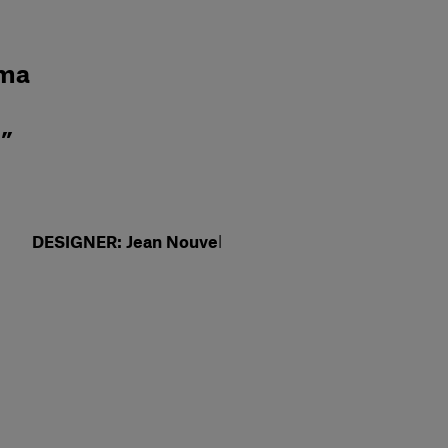
ema
i”
DESIGNER: Jean Nouve
l