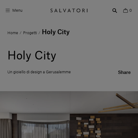
Menu
0
Holy City
Home
Progetti
/
/
Superfici
Arredo bagno
Holy City
Arredo casa
Un gioiello di design a Gerusalemme
Share
Ambienti
Shop the Look
Storie di Design
Chi siamo
Vieni a trovarci