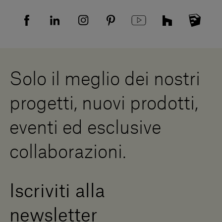
Tutela della privacy
Domande frequenti
Informativa Privacy candidati
Mappa del sito
Informativa Privacy fornitori
Showrooms
Cookies
Lavora con noi
Whistleblowing
Downloads
Risorse Digitali
Solo il meglio dei nostri
Diventa un rivenditore
Scrivici
progetti, nuovi prodotti,
Press Area
eventi ed esclusive
collaborazioni.
Iscriviti alla
newsletter