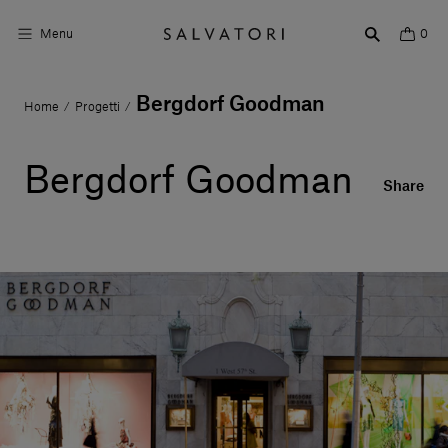
Menu
0
Bergdorf Goodman
Home
Progetti
/
/
Superfici
Arredo bagno
Bergdorf Goodman
Share
Arredo casa
Ambienti
Shop the Look
Storie di Design
Chi siamo
Vieni a trovarci