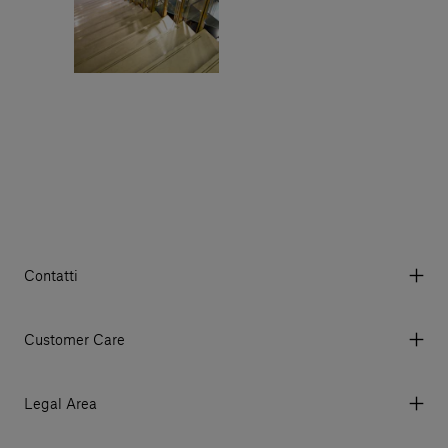
Contatti
Via Aurelia 395/E, 55047, Querceta LU Italy
Tel. +39 0584 769200 - P.IVA 01748630462
Customer Care
© 2026 Salvatori
My account
I miei ordini
Legal Area
Prezzi e Valute
Termini e condizioni d'uso