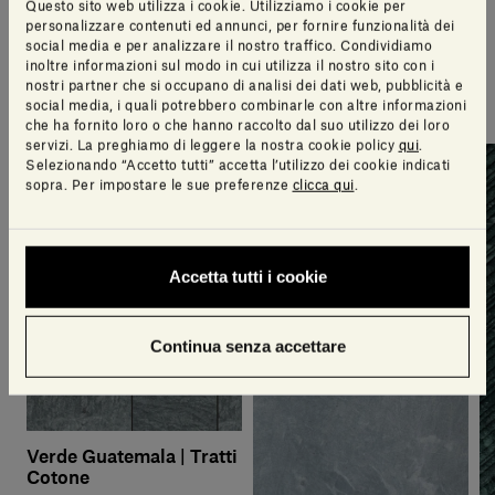
Suggerimenti di stile
Questo sito web utilizza i cookie. Utilizziamo i cookie per
personalizzare contenuti ed annunci, per fornire funzionalità dei
social media e per analizzare il nostro traffico. Condividiamo
inoltre informazioni sul modo in cui utilizza il nostro sito con i
Una selezione di articoli pensati per te dal nostro
nostri partner che si occupano di analisi dei dati web, pubblicità e
team di design
social media, i quali potrebbero combinarle con altre informazioni
che ha fornito loro o che hanno raccolto dal suo utilizzo dei loro
servizi. La preghiamo di leggere la nostra cookie policy
qui
.
Selezionando “Accetto tutti” accetta l’utilizzo dei cookie indicati
sopra. Per impostare le sue preferenze
clicca qui
.
Accetta tutti i cookie
Continua senza accettare
Verde Guatemala | Tratti
Cotone