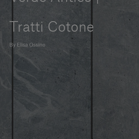
Servizi al cliente
Tratti Cotone
Accedi
By Elisa Ossino
Italiano
Contattaci