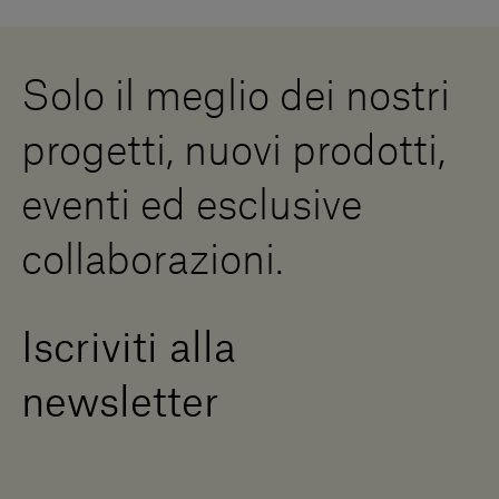
Lavora con noi
Whistleblowing
Downloads
Risorse Digitali
Solo il meglio dei nostri
Diventa un rivenditore
Scrivici
progetti, nuovi prodotti,
Press Area
eventi ed esclusive
collaborazioni.
Iscriviti alla
newsletter