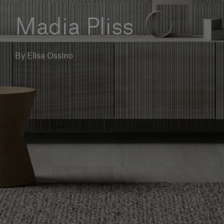
Servizi al cliente
Madia Pliss
Accedi
By Elisa Ossino
Italiano
Contattaci