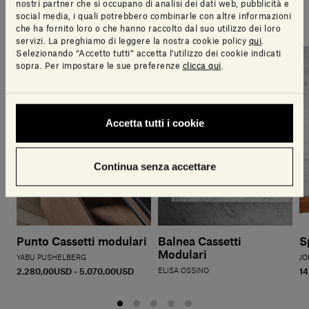
nostri partner che si occupano di analisi dei dati web, pubblicità e
team di design
social media, i quali potrebbero combinarle con altre informazioni
che ha fornito loro o che hanno raccolto dal suo utilizzo dei loro
servizi. La preghiamo di leggere la nostra cookie policy
qui
.
Selezionando “Accetto tutti” accetta l’utilizzo dei cookie indicati
sopra. Per impostare le sue preferenze
clicca qui
.
Accetta tutti i cookie
Continua senza accettare
Punto Cassetti modulari
Balnea Cassetti
S
Modulari
YABU PUSHELBERG
JO
2.280,00USD - 5.070,00USD
ELISA OSSINO
14