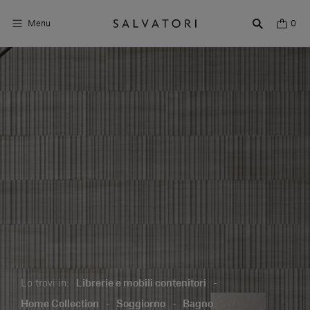
Menu
0
Superfici
Arredo bagno
Arredo casa
Ambienti
Shop the Look
Storie di Design
Chi siamo
Lo trovi in:
Librerie e mobili contenitori
-
Vieni a trovarci
Home Collection
-
Soggiorno
-
Bagno