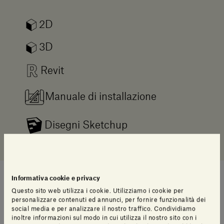
2D
3D
Revit
Manuale di installazione
Disegni Sketchup
Informativa cookie e privacy
Questo sito web utilizza i cookie. Utilizziamo i cookie per
Suggerimenti di stile
personalizzare contenuti ed annunci, per fornire funzionalità dei
social media e per analizzare il nostro traffico. Condividiamo
inoltre informazioni sul modo in cui utilizza il nostro sito con i
Una selezione di articoli pensati per te dal nostro