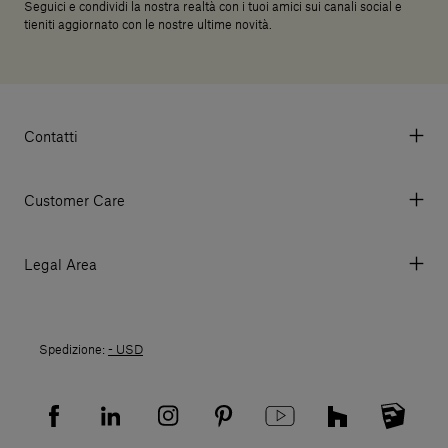
Seguici e condividi la nostra realtà con i tuoi amici sui canali social e
tieniti aggiornato con le nostre ultime novità.
Contatti
Via Aurelia 395/E, 55047, Querceta LU Italy
Tel. +39 0584 769200 - P.IVA 01748630462
Customer Care
© 2026 Salvatori
My account
I miei ordini
Legal Area
Prezzi e Valute
Termini e condizioni d'uso
Metodi di pagamento
Termini e condizioni di vendita
Spedizioni
Spedizione:
- USD
Politica di Reso
Resi
Tutela della privacy
Domande frequenti
Informativa Privacy candidati
Mappa del sito
Informativa Privacy fornitori
Showrooms
Cookies