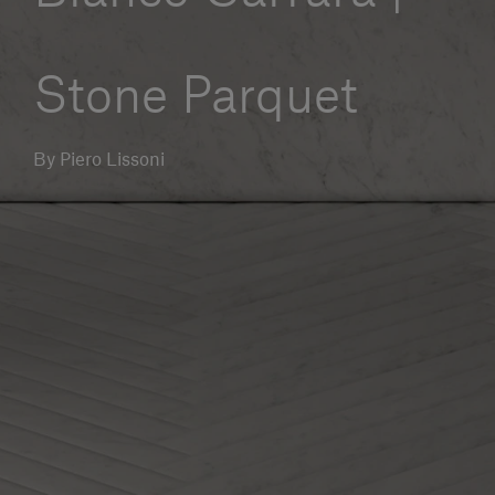
Servizi al cliente
Stone Parquet
Accedi
By Piero Lissoni
Italiano
Contattaci