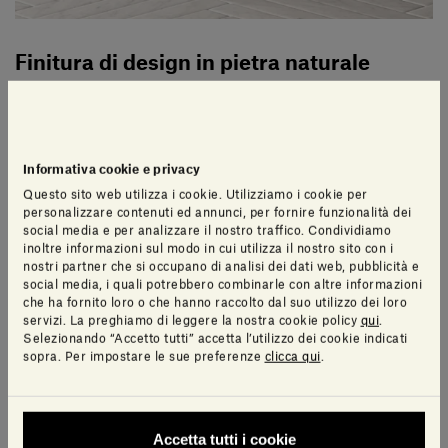
Finitura di design in pietra naturale
Stone Parquet Bianco Carrara
Eleganti doghe di puro marmo
Informativa cookie e privacy
Questo sito web utilizza i cookie. Utilizziamo i cookie per
personalizzare contenuti ed annunci, per fornire funzionalità dei
Stone Parquet, come suggerisce il nome stesso, è
social media e per analizzare il nostro traffico. Condividiamo
un’evoluzione in pietra naturale dei pavimenti in legno
inoltre informazioni sul modo in cui utilizza il nostro sito con i
tradizionali, sia nella versione a doghe di diversa
nostri partner che si occupano di analisi dei dati web, pubblicità e
social media, i quali potrebbero combinarle con altre informazioni
larghezza e lunghezza per posa a correre che a listelli
che ha fornito loro o che hanno raccolto dal suo utilizzo dei loro
per la posa a lisca di pesce.
servizi. La preghiamo di leggere la nostra cookie policy
qui
.
Selezionando “Accetto tutti” accetta l’utilizzo dei cookie indicati
sopra. Per impostare le sue preferenze
clicca qui
.
Disponibile in Bianco Carrara, Crema d’Orcia, Imperiale
e Pietra d’Avola
Accetta tutti i cookie