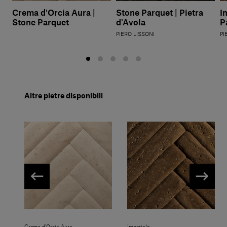
Crema d'Orcia Aura |
Stone Parquet | Pietra
I
Stone Parquet
d'Avola
P
PIERO LISSONI
PI
Altre pietre disponibili
Crema d'Orcia Aura
Imperiale