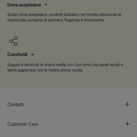
Dove acquistare
Scopri dove acquistare i prodotti Salvatori nel mondo attraverso la
nostra lista completa di partners, flagships e showrooms.
Condividi
Seguici e condividi la nostra realtà con i tuoi amici sui canali social e
tieniti aggiornato con le nostre ultime novità.
Contatti
Via Aurelia 395/E, 55047, Querceta LU Italy
Tel. +39 0584 769200 - P.IVA 01748630462
Customer Care
© 2026 Salvatori
My account