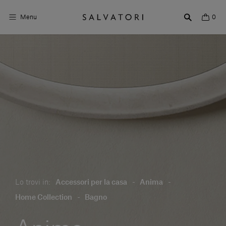
Menu
0
Superfici
Arredo bagno
Arredo casa
Ambienti
Shop the Look
Storie di Design
Lo trovi in:
Accessori per la casa
-
Anima
-
Chi siamo
Home Collection
-
Bagno
Vieni a trovarci