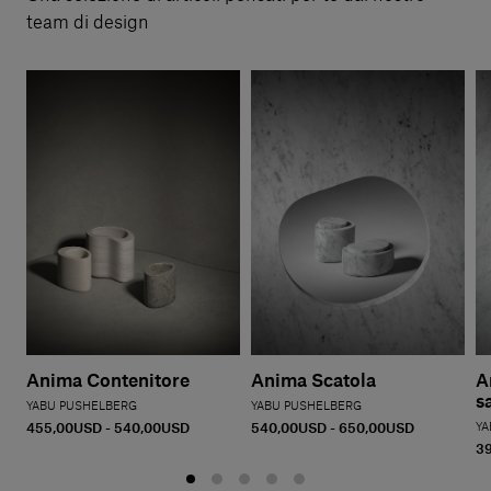
team di design
Anima Contenitore
Anima Scatola
A
s
YABU PUSHELBERG
YABU PUSHELBERG
455,00USD - 540,00USD
540,00USD - 650,00USD
YA
3