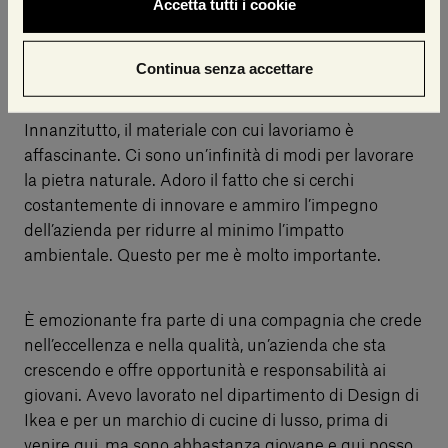
Accetta tutti i cookie
Cosa ti piace del tuo lavoro e di Salvatori?
Continua senza accettare
Innanzitutto, il materiale con cui lavoriamo è
affascinante. Ci sono un’infinità di modi per lavorare
la pietra naturale. Adoro il fatto che si cerchi
costantemente di innovare e ammiro l’impegno
dell’azienda per ridurre al minimo l’impatto
ambientale. Questo per me è molto importante.
È emozionante fra parte di una compagnia che crede
nell’eccellenza e nella qualità, un’azienda che sta
crescendo e offre opportunità e responsabilità ai
giovani. Avevo lavorato nel dipartimento di Design di
Ikea e per un marchio di cucine di lusso, prima di
venire qui, ma sono abbastanza giovane e qui posso