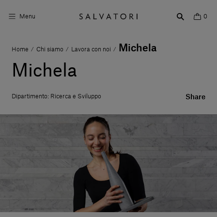
Menu
0
Michela
Home
Chi siamo
Lavora con noi
/
/
/
Superfici
Michela
Arredo bagno
Dipartimento: Ricerca e Sviluppo
Share
Arredo casa
Ambienti
Shop the Look
Storie di Design
Chi siamo
Vieni a trovarci