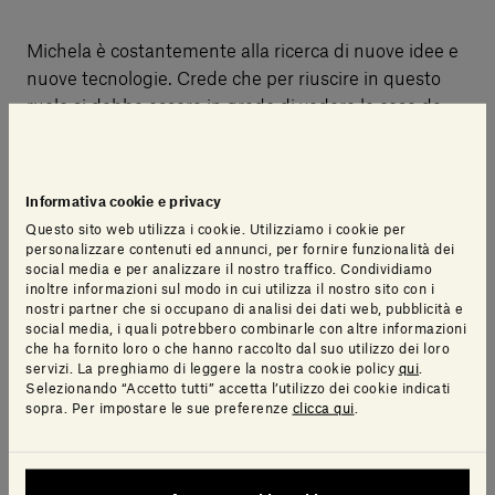
Michela è costantemente alla ricerca di nuove idee e
nuove tecnologie. Crede che per riuscire in questo
ruolo si debba essere in grado di vedere le cose da
un’altra prospettiva e pensare in modo alternativo,
perché ogni problema può essere un’opportunità.
Informativa cookie e privacy
Questo sito web utilizza i cookie. Utilizziamo i cookie per
personalizzare contenuti ed annunci, per fornire funzionalità dei
social media e per analizzare il nostro traffico. Condividiamo
inoltre informazioni sul modo in cui utilizza il nostro sito con i
nostri partner che si occupano di analisi dei dati web, pubblicità e
social media, i quali potrebbero combinarle con altre informazioni
che ha fornito loro o che hanno raccolto dal suo utilizzo dei loro
servizi. La preghiamo di leggere la nostra cookie policy
qui
.
Selezionando “Accetto tutti” accetta l’utilizzo dei cookie indicati
sopra. Per impostare le sue preferenze
clicca qui
.