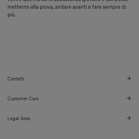
mettermi alla prova, andare avanti e fare sempre di
più.
Contatti
Via Aurelia 395/E, 55047, Querceta LU Italy
Tel. +39 0584 769200 - P.IVA 01748630462
Customer Care
© 2026 Salvatori
My account
I miei ordini
Legal Area
Prezzi e Valute
Termini e condizioni d'uso
Metodi di pagamento
Termini e condizioni di vendita