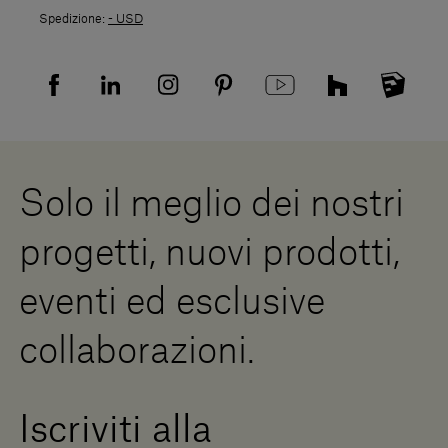
Spedizioni
Spedizione:
- USD
Politica di Reso
Resi
Tutela della privacy
Domande frequenti
Informativa Privacy candidati
Mappa del sito
Informativa Privacy fornitori
Showrooms
Cookies
Lavora con noi
Whistleblowing
Downloads
Risorse Digitali
Solo il meglio dei nostri
Diventa un rivenditore
Scrivici
progetti, nuovi prodotti,
Press Area
eventi ed esclusive
collaborazioni.
Iscriviti alla